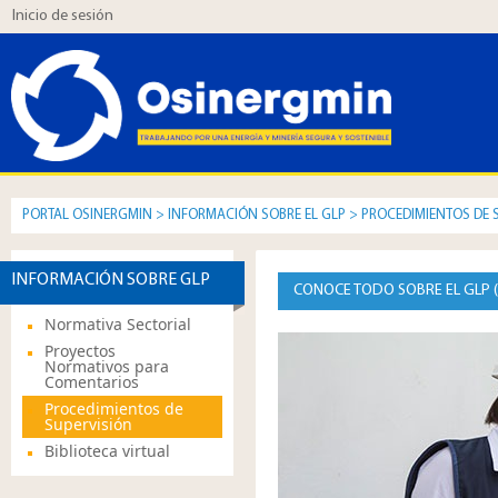
Inicio de sesión
PORTAL OSINERGMIN
>
INFORMACIÓN SOBRE EL GLP
>
PROCEDIMIENTOS DE 
CONOCE TODO SOBRE EL GLP 
Normativa Sectorial
Proyectos
Normativos para
Comentarios
Procedimientos de
Supervisión
Biblioteca virtual