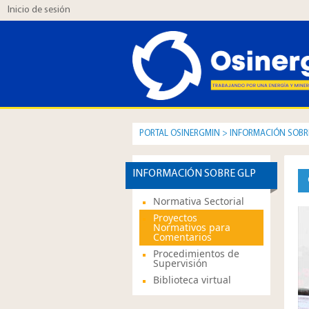
Inicio de sesión
PORTAL OSINERGMIN
>
INFORMACIÓN SOBRE
Normativa Sectorial
Proyectos
Normativos para
Comentarios
Procedimientos de
Supervisión
Biblioteca virtual