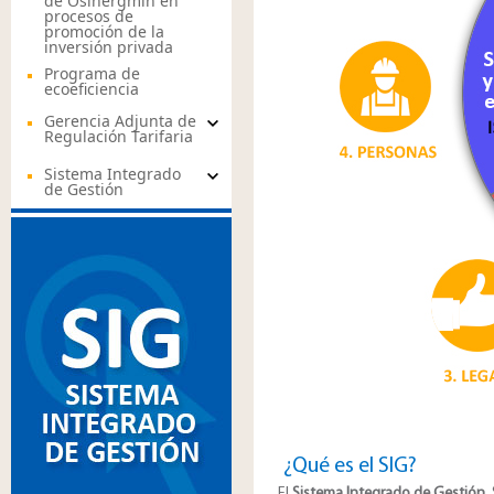
de Osinergmin en
procesos de
promoción de la
inversión privada
Programa de
ecoeficiencia
Gerencia Adjunta de
Regulación Tarifaria
Sistema Integrado
de Gestión
¿Qué es el SIG?
El
Sistema Integrado de Gestión
,