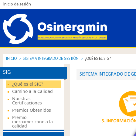
Inicio de sesión
INICIO
>
SISTEMA INTEGRADO DE GESTIÓN
>
¿QUÉ ES EL SIG?
SIG
​SISTEMA INTEGRADO DE GE
¿Qué es el SIG?
Camino a la Calidad
Nuestras
Certificaciones
Premios Obtenidos
Premio
iberoamericano a la
calidad