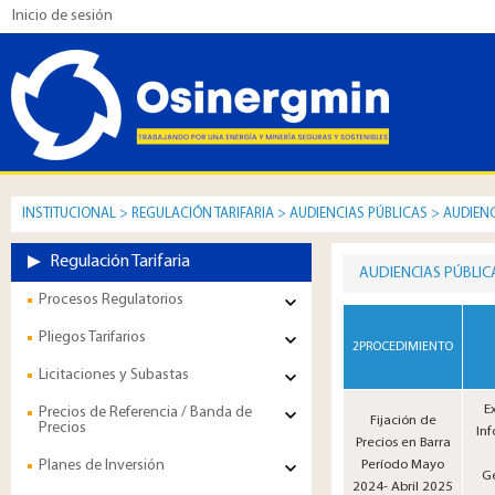
Inicio de sesión
INSTITUCIONAL
>
REGULACIÓN TARIFARIA
>
AUDIENCIAS PÚBLICAS
>
AUDIENC
Regulación Tarifaria
AUDIENCIAS PÚBLIC
Procesos Regulatorios
Pliegos Tarifarios
2PROCEDIMIENTO
Licitaciones y Subastas
E
Precios de Referencia / Banda de
Fijación de
Precios
In
Precios en Barra
Planes de Inversión
Período Mayo
Ge
2024- Abril 2025