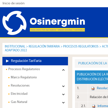
Inicio de sesión
INSTITUCIONAL
>
REGULACIÓN TARIFARIA
>
PROCESOS REGULATORIOS
>
ACT
ADAPTADO 2022
Regulación Tarifaria
PUBLICACIÓN DE LA
Procesos Regulatorios
PUBLICACIÓN DE LA 
Marco Regulatorio
DISTRIBUCIÓN ELÉCTR
Resoluciones
1.​
Resoluc
Electricidad
2.​
Relación de 
Gas Natural
2.1.​
​​
Informe