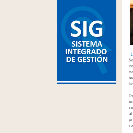
¿
So
co
ne
ma
la
De
or
co
al
pr
so