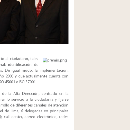
io al ciudadano, tales
al; identificación de
os. De igual modo, la implementación,
año 2005 y que actualmente cuenta con
ISO 45001 e ISO 37001.
 de la Alta Dirección, centrado en la
r lo servicio a la ciudadanía y fijarse
rrollo de diferentes canales de atención
vel de Lima, 6 delegadas en principales
call center, correo electrónico, redes