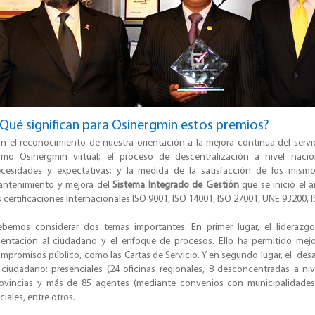
Qué significan para Osinergmin estos premios?
​n el reconocimiento de nuestra orientación a la mejora continua del servic
mo Osinergmin virtual; el proceso de descentralización a nivel nacion
cesidades y expectativas; y la medida de la satisfacción de los mism
ntenimiento y mejora del
Sistema Integrado de Gestión
que se inició el 
s certificaciones Internacionales ISO 9001, ISO 14001, ISO 27001, UNE 93200, 
bemos considerar dos temas importantes. En primer lugar, el liderazgo
ientación al ciudadano y el enfoque de procesos. Ello ha permitido mejora
mpromisos público, como las Cartas de Servicio. Y en segundo lugar, el desa
 ciudadano: presenciales (24 oficinas regionales, 8 desconcentradas a ni
ovincias y más de 85 agentes (mediante convenios con municipalidades); 
ciales, entre otros.