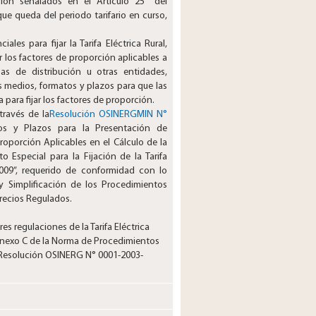
ión señalados en el Artículo 25° del
e queda del periodo tarifario en curso,
ales para fijar la Tarifa Eléctrica Rural,
 los factores de proporción aplicables a
as de distribución u otras entidades,
 medios, formatos y plazos para que las
 para fijar los factores de proporción.
ravés de la
​​Resolución OSINERGMIN N°
os y Plazos para la Presentación de
roporción Aplicables en el Cálculo de la
o Especial para la Fijación de la Tarifa
2009”, requerido de conformidad con lo
y Simplificación de los Procedimientos
Precios Regulados.
res regulaciones de la Tarifa Eléctrica
 Anexo C de la Norma de Procedimientos
 Resolución OSINERG N° 0001-2003-