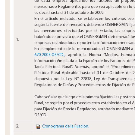
de cada empresa aplicando los factores de proporc
mencionado Reglamento, para que sea aplicable en lo qu
es decir, hasta el 31 de octubre de 2009.
En el artículo indicado, se establecen los criterios esenci
según la fuente de inversión, debiendo OSINERGMIN fijar
las inversiones efectuadas por el Estado, las empres
habiéndose previsto que el OSINERGMIN determinará los
1.​
empresas distribuidoras reporten la información necesaria
En cumplimiento de lo mencionado, el OSINERGMIN a t
670-2007-OS/CD,
, aprobó la Norma “Medios, Format
Información Vinculada a la Fijación de los Factores de P
Tarifa Eléctrica Rural”. Además, aprobó el “Procedimient
Eléctrica Rural Aplicable hasta el 31 de Octubre de 
dispuesto por la Ley N° 27838, Ley de Transparencia 
Regulatorios de Tarifas y Procedimientos de Fijación de 
Cabe señalar que luego de la primera fijación, las posterio
Rural, se regirán por el procedimiento establecido en el
para Fijación de Precios Regulados, aprobado mediante
OS/CD.
2.​
Cronograma de la Fijación.