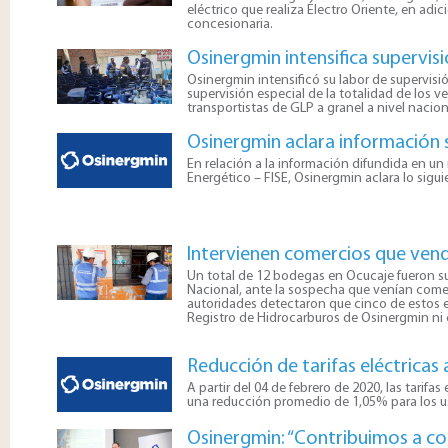
eléctrico que realiza Electro Oriente, en adic
concesionaria.
Osinergmin intensifica supervisi
​Osinergmin intensificó su labor de supervis
supervisión especial de la totalidad de los v
transportistas de GLP a granel a nivel nacio
Osinergmin aclara información s
​En relación a la información difundida en u
Energético – FISE, Osinergmin aclara lo sigui
Intervienen comercios que vendí
Un total de 12 bodegas en Ocucaje fueron sup
Nacional, ante la sospecha que venían comer
autoridades detectaron que cinco de estos 
Registro de Hidrocarburos de Osinergmin ni 
Reducción de tarifas eléctricas 
A partir del 04 de febrero de 2020, las tarif
una reducción promedio de 1,05% para los usu
Osinergmin: “Contribuimos a co