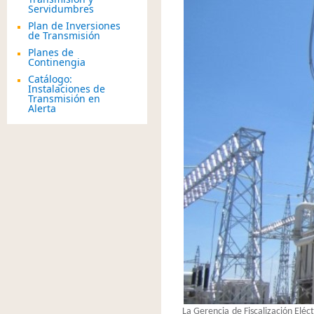
Servidumbres
Plan de Inversiones
de Transmisión
Planes de
Continengia
Catálogo:
Instalaciones de
Transmisión en
Alerta
La Gerencia de Fiscalización Eléc