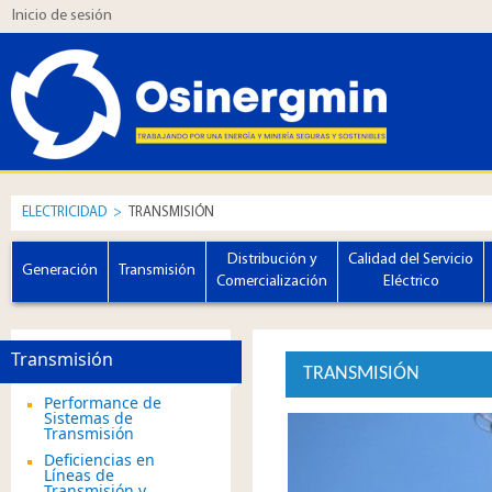
Inicio de sesión
ELECTRICIDAD
>
TRANSMISIÓN
Distribución y
Calidad del Servicio
Generación
Transmisión
Comercialización
Eléctrico
Transmisión
TRANSMISIÓN
Performance de
Sistemas de
Transmisión
Deficiencias en
Líneas de
Transmisión y